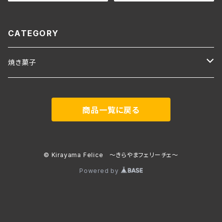
CATEGORY
焼き菓子
かすてら
商品一覧に戻る
プレーン
クッキー
チョコかすてら
縞綴
© Kirayama Felice ～きらやまフェリーチェ～
Powered by
抹茶かすてら
淡雪ころん
詰め合わせ
詰め合わせ