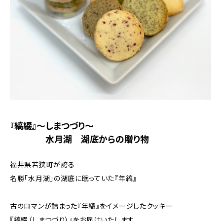
『縞綴』～しまつづり～
水月湖 湖底からの贈り物
福井県若狭町が誇る
名勝「水月湖」の湖底に眠っていた『年縞』
古のロマンが詰まった『年縞』をイメージしたクッキー
『縞綴（しまつづり）』をお届けいたします