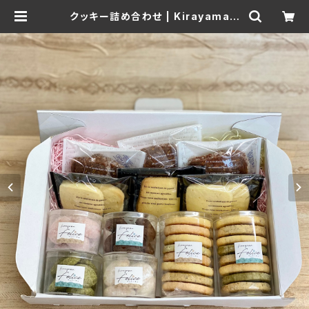
クッキー詰め合わせ | Kirayama F
elice ～きらやまフェリーチェ～