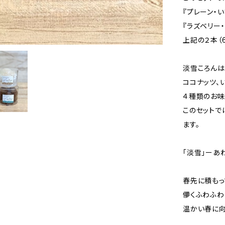
『プレーン・い
『ラズベリー
上記の２本（
淡雪ころんは
ココナッツ、
４種類のお味
このセットで
ます。
「淡雪」ーあ
春先に積もっ
儚くふわふわ
温かい春に向