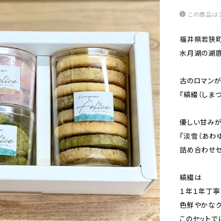
この商品は
福井県若狭
水月湖の湖底
古のロマンが
『縞綴（しまつ
優しい甘み
『淡雪（あわ
詰め合わせセ
縞綴は
１年１年丁寧
色鮮やかなク
このセットで