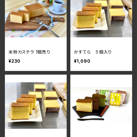
米粉カステラ 1個売り
かすてら ５個入り
¥230
¥1,090